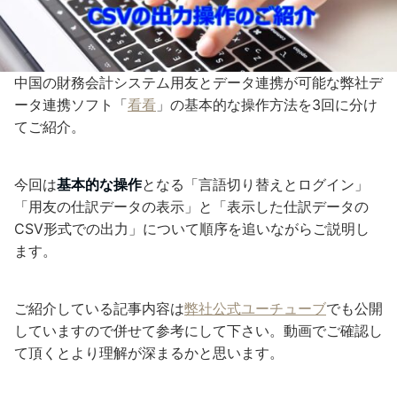
中国の財務会計システム用友とデータ連携が可能な弊社デ
ータ連携ソフト「
看看
」の基本的な操作方法を3回に分け
てご紹介。
今回は
基本的な操作
となる「言語切り替えとログイン」
「用友の仕訳データの表示」と「表示した仕訳データの
CSV形式での出力」について順序を追いながらご説明し
ます。
ご紹介している記事内容は
弊社公式ユーチューブ
でも公開
していますので併せて参考にして下さい。動画でご確認し
て頂くとより理解が深まるかと思います。