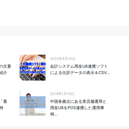
2023年4月14日
の主要
会計システム用友U8連携ソフト
紹介
による仕訳データの表示＆CSV...
2019年1月10日
「看
中国各拠点にある実店舗運用と
例
用友U8をPOS連携した運用事
例...