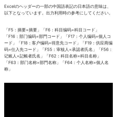
Excelのヘッダーの一部の中国語表記の日本語の意味は、
以下となっています。出力利用時の参考にしてください。
「F5：摘要=摘要」「F6：科目编码=科目コード」
「F16：部门编码=部門コード」「F17：个人编码=個人コ
ード」「F18：客户编码=得意先コード」「F19：供应商编
码=仕入先コード」「F55：审核人=承認者氏名」「F56：
记账人=記帳者氏名」「F62：科目名称=科目名称」
「F63：部门名称=部門名称」「F64：个人名称=個人名
称」