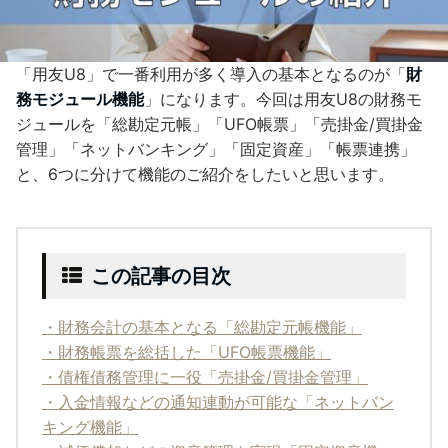
「用友U8」で一番利用が多く導入の基本となるのが「
財
務モジュール機能
」になります。今回は用友U8の財務モ
ジュールを「総勘定元帳」「UFO帳票」「売掛金/買掛金
管理」「ネットバンキング」「固定資産」「帳票連携」
と、6つに分けて機能のご紹介をしたいと思います。
この記事の目次
・財務会計の基本となる「総勘定元帳機能」
・財務帳票を総括した「UFO帳票機能」
・債権債務管理に一役「売掛金/買掛金管理」
・入金情報などの通知連動が可能な「ネットバン
キング機能」