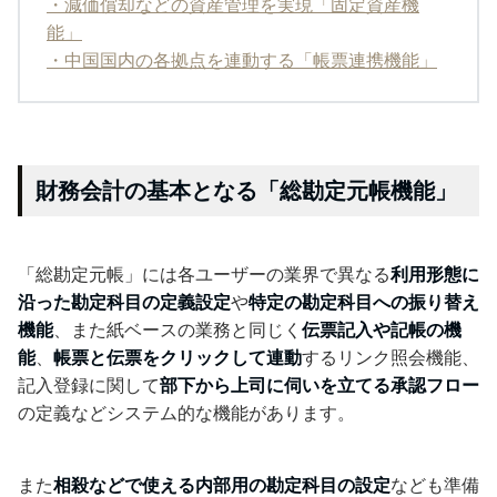
・減価償却などの資産管理を実現「固定資産機
能」
・中国国内の各拠点を連動する「帳票連携機能」
財務会計の基本となる「総勘定元帳機能」
「総勘定元帳」には各ユーザーの業界で異なる
利用形態に
沿った勘定科目の定義設定
や
特定の勘定科目への振り替え
機能
、また紙ベースの業務と同じく
伝票記入や記帳の機
能
、
帳票と伝票をクリックして連動
するリンク照会機能、
記入登録に関して
部下から上司に伺いを立てる承認フロー
の定義などシステム的な機能があります。
また
相殺などで使える内部用の勘定科目の設定
なども準備