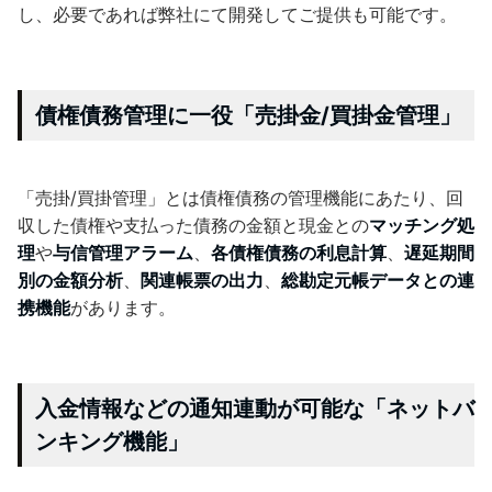
し、必要であれば弊社にて開発してご提供も可能です。
債権債務管理に一役「売掛金/買掛金管理」
「売掛/買掛管理」とは債権債務の管理機能にあたり、回
収した債権や支払った債務の金額と現金との
マッチング処
理
や
与信管理アラーム
、
各債権債務の利息計算
、
遅延期間
別の金額分析
、
関連帳票の出力
、
総勘定元帳データとの連
携機能
があります。
入金情報などの通知連動が可能な「ネットバ
ンキング機能」